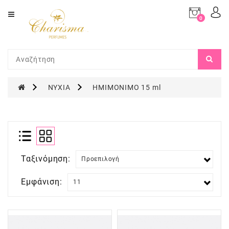
Category
0
προϊόν(τα)
-
ΑΡΩΜΑΤΑ
0,00€
(TYPE
OFF)
ΜΑΚΙΓΙΑΖ
ΝΥΧΙΑ
ΗΜΙΜΟΝΙΜΟ 15 ml
ΝΥΧΙΑ
ΠΡΟΣΩΠΟ
ΜΑΛΛΙΑ
Ταξινόμηση:
ΣΩΜΑ
Εμφάνιση:
ΑΡΩΜΑΤΙΣΜΟΣ
ΧΩΡΟΥ
ΣΕΤ
ΔΩΡΟΥ