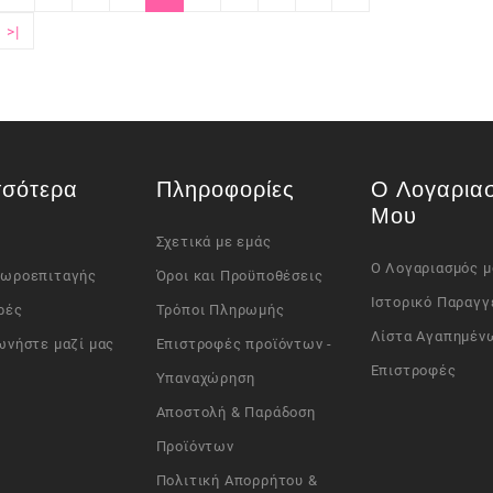
>|
σσότερα
Πληροφορίες
Ο Λογαρια
Μου
Σχετικά με εμάς
Ο Λογαριασμός μ
Δωροεπιταγής
Όροι και Προϋποθέσεις
Ιστορικό Παραγγ
ρές
Τρόποι Πληρωμής
Λίστα Αγαπημέν
ωνήστε μαζί μας
Επιστροφές προϊόντων -
Επιστροφές
Υπαναχώρηση
Αποστολή & Παράδοση
Προϊόντων
Πολιτική Απορρήτου &