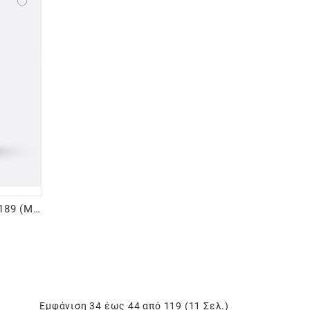
Ημιμόνιμο βερνίκι 15ml – #189 (Maroon)
Εμφάνιση 34 έως 44 από 119 (11 Σελ.)