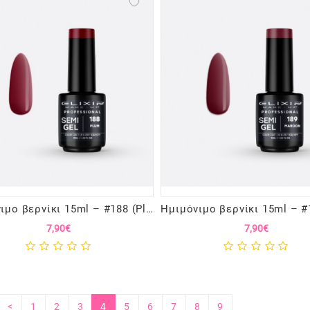
Ημιμόνιμο βερνίκι 15ml – #188 (Plum)
7,90€
7,90€
<
1
2
3
4
5
6
7
8
9