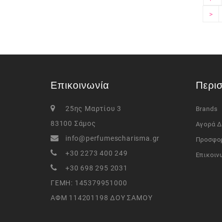
>
Επικοινωνία
Περι
25ης Μαρτίου 3
Brands
83100 Σάμος
Αγορά 
info@perfumescharisma.gr
Προσφο
+30 2273 400 249
Επικοιν
+30 698 295 2031
ΓΕΜΗ: 145379951000
ΑΦΜ 114201198 ΔΟΥ ΣΑΜΟΥ