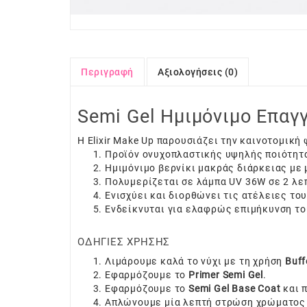
Περιγραφή
Αξιολογήσεις (0)
Semi Gel Ημιμόνιμο Επαγγ
H Elixir Make Up παρουσιάζει την καινοτομικ
Προϊόν ονυχοπλαστικής υψηλής ποιότητ
Ημιμόνιμο βερνίκι μακράς διάρκειας με
Πολυμερίζεται σε λάμπα UV 36W σε 2 λε
Ενισχύει και διορθώνει τις ατέλειες το
Ενδείκνυται για ελαφρώς επιμήκυνση το
ΟΔΗΓΙΕΣ ΧΡΗΣΗΣ
Λιμάρουμε καλά το νύχι με τη χρήση
Buff
Εφαρμόζουμε το
Primer Semi Ge
l
.
Εφαρμόζουμε το
Semi Gel Base Coat
και 
Απλώνουμε μία λεπτή στρώση χρώματος 