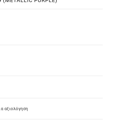
9 (METALLIC PURPLE)
ια αξιολόγηση