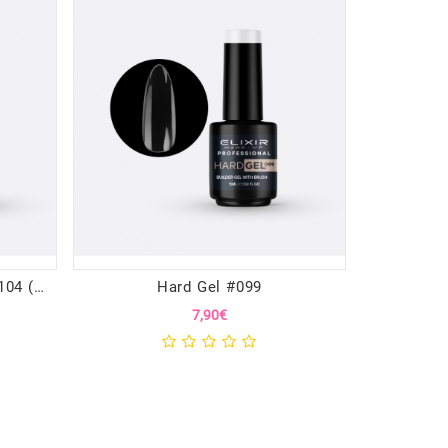
Ημιμόνιμο βερνίκι 15ml – #104 (White)
Hard Gel #099
Magic 
7,90€