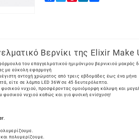
ελματικό Βερνίκι της Elixir Make 
ή φόρμουλα του επαγγελματικού ημιμόνιμου βερνικιού μακράς δ
ας με εύκολη εφαρμογή
 μέγιστη αντοχή χρώματος από τρεις εβδομάδες έως ένα μήνα
πτά, είτε σε λάμπα LED 36W σε 45 δευτερόλεπτα.
υ φυσικού νυχιού, προσφέροντας ομοιόμορφη κάλυψη και μεγα
υ φυσικού νυχιού καθώς και για φυσική ενίσχυση!
er
.
πολυμερίζουμε.
και πολυμερίζουμε.