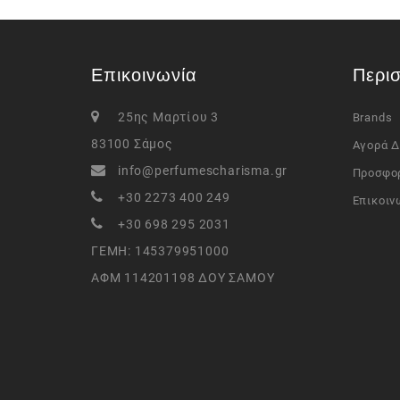
Επικοινωνία
Περι
25ης Μαρτίου 3
Brands
83100 Σάμος
Αγορά 
info@perfumescharisma.gr
Προσφο
+30 2273 400 249
Επικοιν
+30 698 295 2031
ΓΕΜΗ: 145379951000
ΑΦΜ 114201198 ΔΟΥ ΣΑΜΟΥ