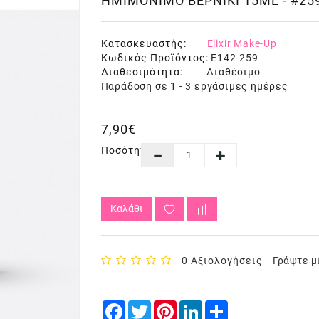
ΗΜΙΜΌΝΙΜΟ ΒΕΡΝΊΚΙ 15ML - #25
Κατασκευαστής:
Elixir Make-Up
Κωδικός Προϊόντος:
E142-259
Διαθεσιμότητα:
Διαθέσιμο
Παράδοση σε 1 - 3 εργάσιμες ημέρες
7,90€
Ποσότητα
Καλάθι
0 Αξιολογήσεις
Γράψτε μ
Facebook
Twitter
Pinterest
LinkedIn
Share