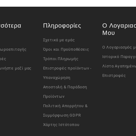
σσότερα
Πληροφορίες
Ο Λογαρια
Μου
Σχετικά με εμάς
Ο Λογαριασμός μ
Δωροεπιταγής
Όροι και Προϋποθέσεις
Ιστορικό Παραγγ
ρές
Τρόποι Πληρωμής
Λίστα Αγαπημέν
ωνήστε μαζί μας
Επιστροφές προϊόντων -
Επιστροφές
Υπαναχώρηση
Αποστολή & Παράδοση
Προϊόντων
Πολιτική Απορρήτου &
Συμμόρφωση GDPR
Χάρτης Ιστότοπου