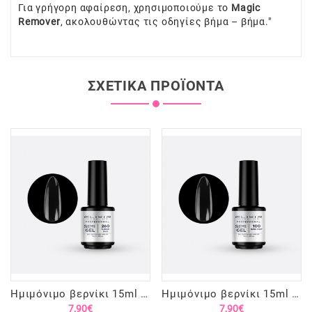
Για γρήγορη αφαίρεση, χρησιμοποιούμε το
Magic
Remover
, ακολουθώντας τις οδηγίες βήμα – βήμα."
ΣΧΕΤΙΚΆ ΠΡΟΪΌΝΤΑ
Ημιμόνιμο βερνίκι 15ml – #260 (Rubber Base)
Ημιμόνιμο βερνίκι 15ml – #100 (Base Coat)
7,90€
7,90€