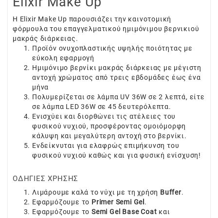
Elixir Make Up
H Elixir Make Up παρουσιάζει την καινοτομική
φόρμουλα του επαγγελματικού ημιμόνιμου βερνικιού
μακράς διάρκειας.
Προϊόν ονυχοπλαστικής υψηλής ποιότητας με
εύκολη εφαρμογή
Ημιμόνιμο βερνίκι μακράς διάρκειας με μέγιστη
αντοχή χρώματος από τρεις εβδομάδες έως ένα
μήνα
Πολυμερίζεται σε λάμπα UV 36W σε 2 λεπτά, είτε
σε λάμπα LED 36W σε 45 δευτερόλεπτα.
Ενισχύει και διορθώνει τις ατέλειες του
φυσικού νυχιού, προσφέροντας ομοιόμορφη
κάλυψη και μεγαλύτερη αντοχή στο βερνίκι.
Ενδείκνυται για ελαφρώς επιμήκυνση του
φυσικού νυχιού καθώς και για φυσική ενίσχυση!
ΟΔΗΓΙΕΣ ΧΡΗΣΗΣ
Λιμάρουμε καλά το νύχι με τη χρήση
Buffer
.
Εφαρμόζουμε το
Primer Semi Ge
l
.
Εφαρμόζουμε το
Semi Gel Base Coat
και