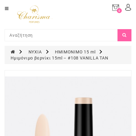
Category
0
προϊόν(τα)
-
ΑΡΩΜΑΤΑ
0,00€
(TYPE
OFF)
ΜΑΚΙΓΙΑΖ
ΝΥΧΙΑ
ΗΜΙΜΟΝΙΜΟ 15 ml
Ημιμόνιμο βερνίκι 15ml – #108 VANILLA TAN
ΝΥΧΙΑ
ΠΡΟΣΩΠΟ
ΜΑΛΛΙΑ
ΣΩΜΑ
ΑΡΩΜΑΤΙΣΜΟΣ
ΧΩΡΟΥ
ΣΕΤ
ΔΩΡΟΥ