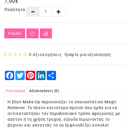
7,90€
Ποσότητα
Καλάθι
0 Αξιολογήσεις
Γράψτε μια αξιολόγηση
Facebook
Twitter
Pinterest
LinkedIn
Share
Περιγραφή
Αξιολογήσεις (0)
Η Elixir Make-Up παρουσιάζει το επαναστατικό Magic
Remover. Το πλέον καινοτόμο προϊόν που ήρθε για να
αντικαταστήσει τον παραδοσιακό τρόπο αφαίρεσης με
ασετόν ή τη χρήση τροχού, εξουδετερώνοντας το
βερνίκι και κάνοντάς το να ξεφλουδίζει εύκολα!