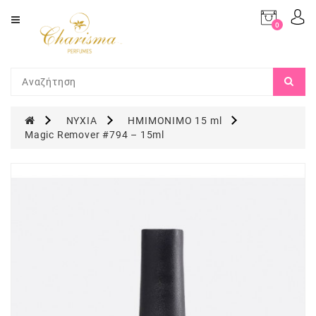
Category
0
προϊόν(τα)
-
ΑΡΩΜΑΤΑ
0,00€
(TYPE
OFF)
ΜΑΚΙΓΙΑΖ
ΝΥΧΙΑ
ΗΜΙΜΟΝΙΜΟ 15 ml
Magic Remover #794 – 15ml
ΝΥΧΙΑ
ΠΡΟΣΩΠΟ
ΜΑΛΛΙΑ
ΣΩΜΑ
ΑΡΩΜΑΤΙΣΜΟΣ
ΧΩΡΟΥ
ΣΕΤ
ΔΩΡΟΥ