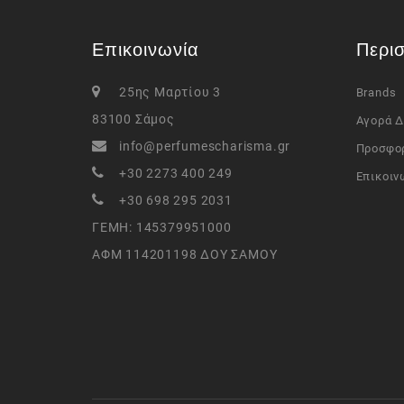
Επικοινωνία
Περι
25ης Μαρτίου 3
Brands
83100 Σάμος
Αγορά 
info@perfumescharisma.gr
Προσφο
+30 2273 400 249
Επικοιν
+30 698 295 2031
ΓΕΜΗ: 145379951000
ΑΦΜ 114201198 ΔΟΥ ΣΑΜΟΥ