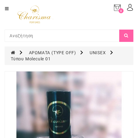
Category
0
προϊόν(τα)
-
ΑΡΩΜΑΤΑ
0,00€
(TYPE
OFF)
ΜΑΚΙΓΙΑΖ
ΑΡΩΜΑΤΑ (TYPE OFF)
UNISEX
Τύπου Molecule 01
ΝΥΧΙΑ
ΠΡΟΣΩΠΟ
ΜΑΛΛΙΑ
ΣΩΜΑ
ΑΡΩΜΑΤΙΣΜΟΣ
ΧΩΡΟΥ
ΣΕΤ
ΔΩΡΟΥ