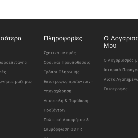
σσότερα
Πληροφορίες
Ο Λογαρια
Μου
Σχετικά με εμάς
Ο Λογαριασμός μ
Δωροεπιταγής
Όροι και Προϋποθέσεις
Ιστορικό Παραγγ
ρές
Τρόποι Πληρωμής
Λίστα Αγαπημέν
ωνήστε μαζί μας
Επιστροφές προϊόντων -
Επιστροφές
Υπαναχώρηση
Αποστολή & Παράδοση
Προϊόντων
Πολιτική Απορρήτου &
Συμμόρφωση GDPR