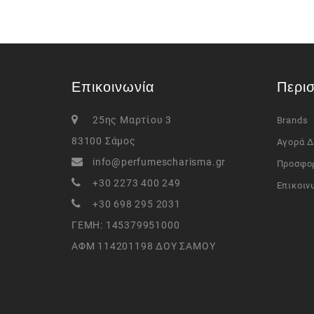
Επικοινωνία
Περι
25ης Μαρτίου 3
Brands
83100 Σάμος
Αγορά 
info@perfumescharisma.gr
Προσφο
+30 2273 400 249
Επικοιν
+30 698 295 2031
ΓΕΜΗ: 145379951000
ΑΦΜ 114201198 ΔΟΥ ΣΑΜΟΥ