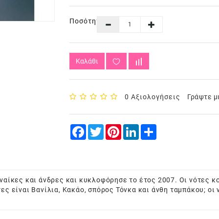
Ποσότητα
Καλάθι
0 Αξιολογήσεις
Γράψτε μ
Facebook
Twitter
Pinterest
LinkedIn
Share
υναίκες και άνδρες και κυκλοφόρησε το έτος 2007. Οι νότες 
ες είναι Βανίλια, Κακάο, σπόρος Τόνκα και άνθη ταμπάκου; οι