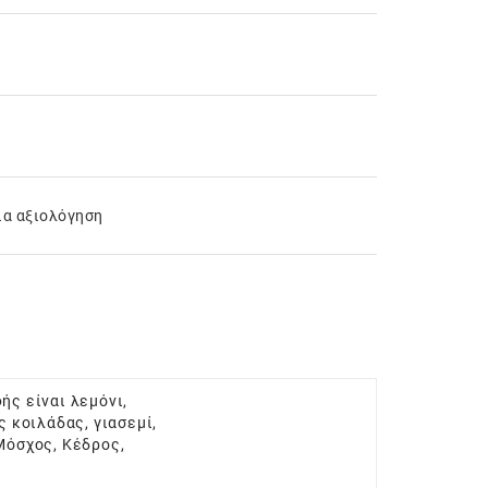
ια αξιολόγηση
ής είναι λεμόνι,
ς κοιλάδας, γιασεμί,
 Μόσχος, Κέδρος,