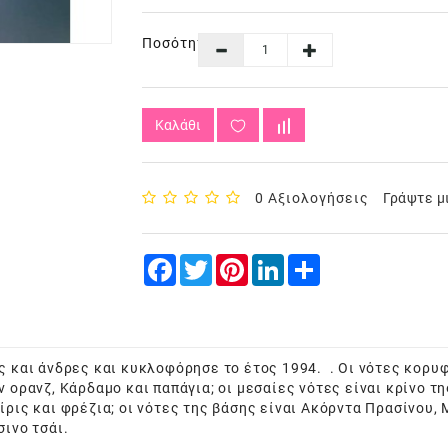
Ποσότητα
Καλάθι
0 Αξιολογήσεις
Γράψτε μ
Facebook
Twitter
Pinterest
LinkedIn
Share
ς και άνδρες και κυκλοφόρησε το έτος 1994. . Οι νότες κορυφ
 ορανζ, Κάρδαμο και παπάγια; οι μεσαίες νότες είναι κρίνο τη
ρις και φρέζια; οι νότες της βάσης είναι Ακόρντα Πρασίνου,
ινο τσάι.