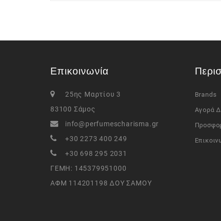
Επικοινωνία
Περι
25ης Μαρτίου 3
Brands
83100 Σάμος
Αγορά 
info@perfumescharisma.gr
Προσφο
+30 2273 400 249
Επικοιν
+30 698 295 2031
ΓΕΜΗ: 145379951000
ΑΦΜ 114201198 ΔΟΥ ΣΑΜΟΥ