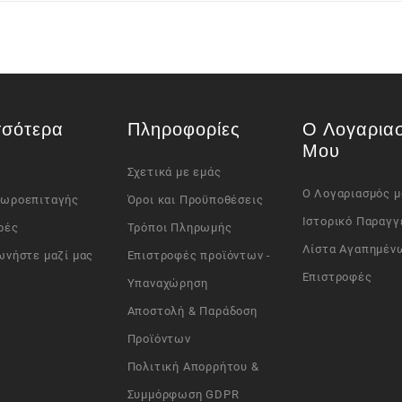
σσότερα
Πληροφορίες
Ο Λογαρια
Μου
Σχετικά με εμάς
Ο Λογαριασμός μ
Δωροεπιταγής
Όροι και Προϋποθέσεις
Ιστορικό Παραγγ
ρές
Τρόποι Πληρωμής
Λίστα Αγαπημέν
ωνήστε μαζί μας
Επιστροφές προϊόντων -
Επιστροφές
Υπαναχώρηση
Αποστολή & Παράδοση
Προϊόντων
Πολιτική Απορρήτου &
Συμμόρφωση GDPR