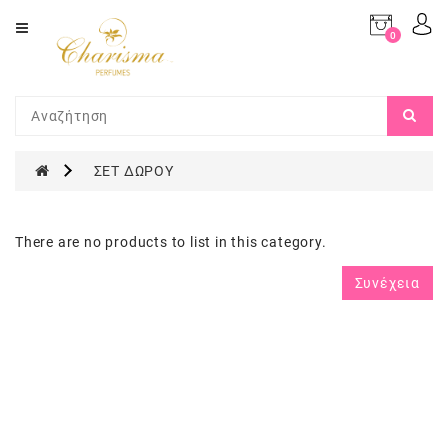
Category
0
προϊόν(τα)
-
ΑΡΩΜΑΤΑ
0,00€
(TYPE
OFF)
ΜΑΚΙΓΙΑΖ
ΣΕΤ ΔΩΡΟΥ
ΝΥΧΙΑ
There are no products to list in this category.
ΠΡΟΣΩΠΟ
Συνέχεια
ΜΑΛΛΙΑ
ΣΩΜΑ
ΑΡΩΜΑΤΙΣΜΟΣ
ΧΩΡΟΥ
ΣΕΤ
ΔΩΡΟΥ